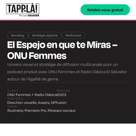
Rendez-vous gratuit
Branding
Stratégie digitale
Multicanal
El Espejo en que te Miras –
ONU Femmes
Univers visuel et stratégie de diffusion multicanale pour un
podcast produit avec ONU Femmes et Radio Clásica El Salvador
autour de l'égalité de genre.
CLIENT
PÉRIODE
ONU Femmes × Radio Clásica
2023
SERVICES
Direction visuelle, Assets, Diffusion
STACK
Illustrator, Premiere Pro, Réseaux sociaux